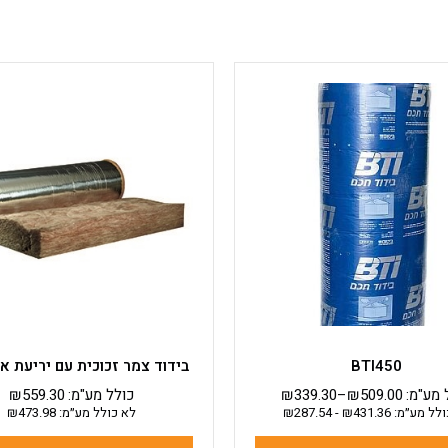
למוצר
למוצר
זה
זה
יש
יש
מספר
מספר
סוגים.
סוגים.
ניתן
ניתן
לבחור
לבחור
את
את
האפשרויות
האפשרויות
בעמוד
בעמוד
המוצר
המוצר
BTI450
בידוד צמר זכוכית עם יריעת אל
 מע"מ:
509.00
₪
–
339.30
₪
כולל מע"מ:
559.30
₪
ולל מע״מ:
431.36
₪
-
287.54
₪
לא כולל מע״מ:
473.98
₪