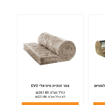
למוצר
זה
יש
מספר
סוגים.
ניתן
לבחור
את
האפשרויות
בעמוד
המוצר
ומניום
צמר זכוכית מינראלי EVO
כולל מע"מ:
261.80
₪
לא כולל מע״מ:
221.86
₪