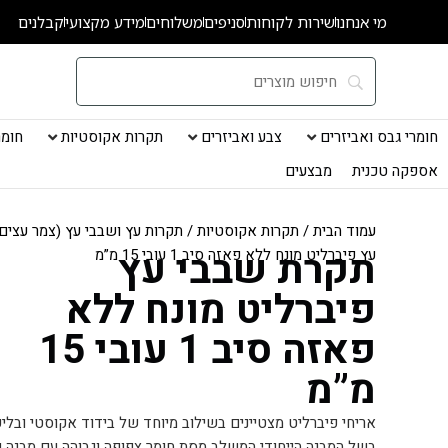
ילוג
מי אנחנו
שירות לקוחות
סניפים
משלוחים
מידע מקצועי
קבלנים
תוכן
חומרי גבס ואביזרים
צבע ואביזרים
תקרות אקוסטיות
חומרי
אספקה טכנית
מבצעים
עמוד הבית
/
תקרות אקוסטיות
/
תקרות עץ ושבבי עץ (צמר עצים
תקרת שבבי עץ
עץ פיברליט מונח ללא פאזה סיב 1 עובי 15 מ”מ
פיברליט מונח ללא
פאזה סיב 1 עובי 15
מ”מ
אריחי פיברליט מצטיינים בשילוב מיוחד של בידוד אקוסטי ובלי
בשל המבנה הייחודי המשלב מסת חומר צפופה וגבוהה עם מבנה נק