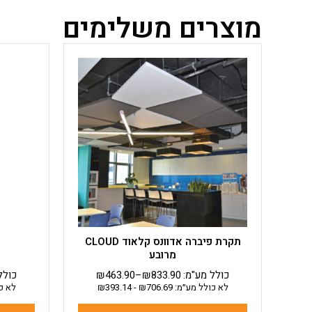
מוצרים משלימים
למוצר
זה
יש
מספר
סוגים.
ניתן
לבחור
את
האפשרויות
בעמוד
המוצר
תקרת פיברה אדוונס קלאוד CLOUD
מרובע
כולל מע"מ:
833.90
₪
–
463.90
₪
כולל
לא כולל מע״מ:
706.69
₪
-
393.14
₪
לא כ