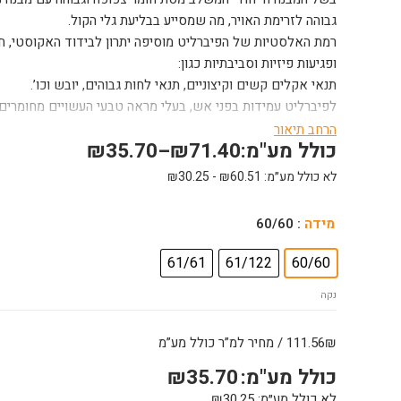
גבוהה לזרימת האויר, מה שמסייע בבליעת גלי הקול.
רמת האלסטיות של הפיברליט מוסיפה יתרון לבידוד האקוסטי, חו
ופגיעות פיזיות וסביבתיות כגון:
תנאי אקלים קשים וקיצוניים, תנאי לחות גבוהים, יובש וכו’.
לפיברליט עמידות בפני אש, בעלי מראה טבעי העשויים מחומרים
וקלה.
הרחב תיאור
כולל מע"מ:
71.40
₪
–
35.70
₪
האריחים עמידים לתנאי חוץ כאשר החומר מקורה כנגד גשמים.
על פי הזמנה מראש ניתן להזמין את האריחים צבועים בכל צבע וצ
לא כולל מע״מ:
60.51
₪
-
30.25
₪
שימושים
כמות
לשימוש פנימי: אולמות בידור, אולפני הקלטה, מוסדות, בתי ספר,
מידה
: 60/60
של
חדרי מלונות ואולמות ספורט.
61/61
61/122
60/60
תקרת
לשימוש חיצוני: מנהרות, גשרים, רמפות, קירות אקוסטיים ועוד.
שבבי
התקנה
נקה
עץ
פיברליט
אריחי הפיברליט ניתנים להתקנה כמעט על כל תשתית: בטון, קירות
111.56₪ / מחיר למ”ר כולל מע”מ
מונח
ניתן ליישם את האריחים ישירות על התשתית בעזרת ברגים. להש
ללא
אותם על קונסטרוקציה המקשרת בין האריחים לתשתית, וכך יוצר
כולל מע"מ:
35.70
₪
פאזה
את הבליעה האקוסטית, במרווח הנוצר בין הלוח והתשתית מוסיפים 
לא כולל מע״מ:
30.25
₪