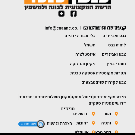
קטגוריות מוצרים
info@cnaanc.co.il
1-700-50-75-75
גבס ואביזרים
כלי עבודה ידניים
לוחות גבס
חשמל
צבע ואביזרים
אינסטלציה
חומרי בניין
ניקיון ותחזוקה
תקרות אקוסטיות
אספקה טכנית
צבע לקירות פנים
מבצעים
מידע מקצועי
תקנון
ביטול עסקה
תקנון משלוחים
תקנון מבצעים
דרושים
פניות ספקים
סניפים
נשר
ירושלים
נתניה
רחובות
הצהרת נגישות
כפר סבא
אשקלון