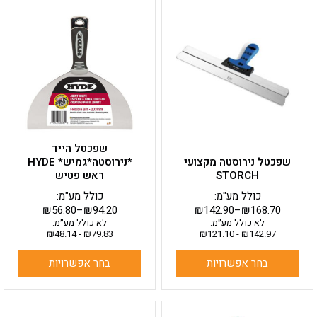
למוצר
למוצר
זה
זה
יש
יש
מספר
מספר
סוגים.
סוגים.
ניתן
ניתן
לבחור
לבחור
את
את
האפשרויות
האפשרויות
בעמוד
בעמוד
שפכטל הייד
המוצר
המוצר
שפכטל נירוסטה מקצועי
*נירוסטה*גמיש* HYDE
STORCH
ראש פטיש
כולל מע"מ:
כולל מע"מ:
₪
56.80
–
₪
94.20
₪
142.90
–
₪
168.70
לא כולל מע״מ:
לא כולל מע״מ:
₪
48.14
-
₪
79.83
₪
121.10
-
₪
142.97
בחר אפשרויות
בחר אפשרויות
למוצר
למוצר