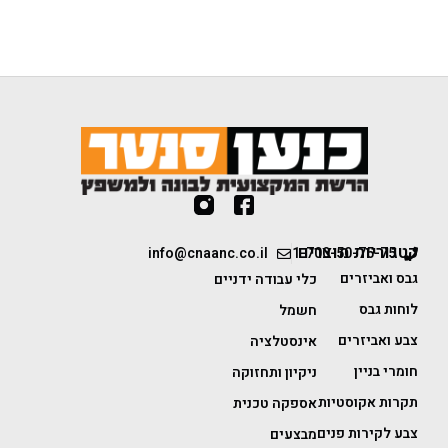
קטגוריות מוצרים
info@cnaanc.co.il
1-700-50-75-75
גבס ואביזרים
כלי עבודה ידניים
לוחות גבס
חשמל
צבע ואביזרים
אינסטלציה
חומרי בניין
ניקיון ותחזוקה
תקרות אקוסטיות
אספקה טכנית
צבע לקירות פנים
מבצעים