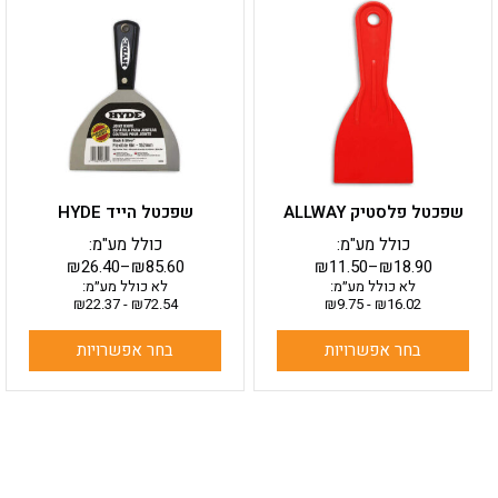
זה
זה
יש
יש
מספר
מספר
סוגים.
סוגים.
ניתן
ניתן
לבחור
לבחור
את
את
האפשרויות
האפשרויות
בעמוד
בעמוד
שפכטל פלסטיק ALLWAY
שפכטל הייד HYDE
המוצר
המוצר
כולל מע"מ:
כולל מע"מ:
₪
26.40
–
₪
85.60
₪
11.50
–
₪
18.90
לא כולל מע״מ:
לא כולל מע״מ:
₪
22.37
-
₪
72.54
₪
9.75
-
₪
16.02
בחר אפשרויות
בחר אפשרויות