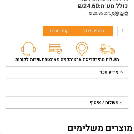
כולל מע"מ:
24.60
₪
לא כולל מע״מ:
20.85
₪
24.60₪ /
כמות
הוספה לסל
קניה מהירה
של
פלייר
בידוד
-
קטר
משלוח מהיר
פריסה ארצית
קניה מאובטחת
שירות לקוחות
ראש
גדול
מידע טכני
''7
Profxene
משלוח / איסוף
מוצרים משלימים