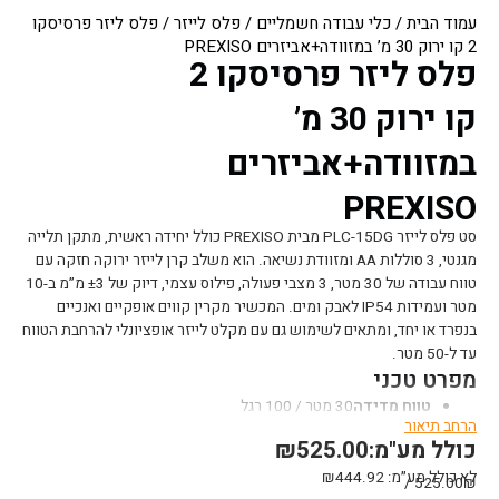
עמוד הבית
/
כלי עבודה חשמליים
/
פלס לייזר
/ פלס ליזר פרסיסקו
2 קו ירוק 30 מ’ במזוודה+אביזרים PREXISO
פלס ליזר פרסיסקו 2
קו ירוק 30 מ’
במזוודה+אביזרים
PREXISO
סט פלס לייזר PLC-15DG מבית PREXISO כולל יחידה ראשית, מתקן תלייה
מגנטי, 3 סוללות AA ומזוודת נשיאה. הוא משלב קרן לייזר ירוקה חזקה עם
טווח עבודה של 30 מטר, 3 מצבי פעולה, פילוס עצמי, דיוק של ±3 מ”מ ב-10
מטר ועמידות IP54 לאבק ומים. המכשיר מקרין קווים אופקיים ואנכיים
בנפרד או יחד, ומתאים לשימוש גם עם מקלט לייזר אופציונלי להרחבת הטווח
עד ל-50 מטר.
מפרט טכני
טווח מדידה
30 מטר / 100 רגל
הרחב תיאור
דיוק
±3 מ”מ @ 10 מטר
כולל מע"מ:
525.00
₪
טווח פילוס עצמי
3.5°±
גודל כלי
10.8×5.6×10.3 ס”מ
לא כולל מע״מ:
444.92
₪
525.00₪ /