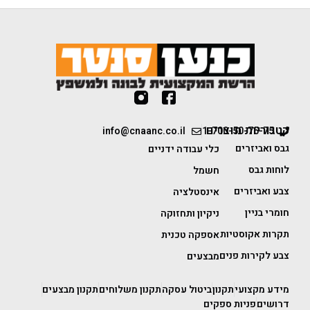
קטגוריות מוצרים
info@cnaanc.co.il
1-700-50-75-75
גבס ואביזרים
כלי עבודה ידניים
לוחות גבס
חשמל
צבע ואביזרים
אינסטלציה
חומרי בניין
ניקיון ותחזוקה
תקרות אקוסטיות
אספקה טכנית
צבע לקירות פנים
מבצעים
מידע מקצועי
תקנון
ביטול עסקה
תקנון משלוחים
תקנון מבצעים
דרושים
פניות ספקים