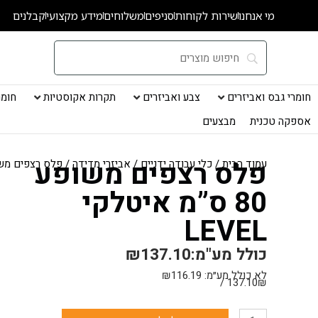
ילוג
מי אנחנו
שירות לקוחות
סניפים
משלוחים
מידע מקצועי
קבלנים
תוכן
חומרי גבס ואביזרים
צבע ואביזרים
תקרות אקוסטיות
חומרי
אספקה טכנית
מבצעים
פלס רצפים משופע
עמוד הבית
/
כלי עבודה ידניים
/
אביזרי מדידה
/ פלס רצפים משופע 80 ס”מ איטל
80 ס”מ איטלקי
LEVEL
כולל מע"מ:
137.10
₪
לא כולל מע״מ:
116.19
₪
137.10₪ /
כמות