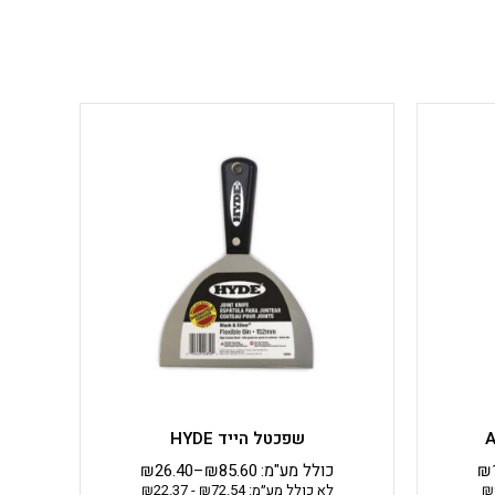
למוצר
זה
יש
מספר
סוגים.
ניתן
לבחור
את
האפשרויות
בעמוד
המוצר
שפכטל הייד HYDE
₪
כולל מע"מ:
85.60
₪
–
26.40
₪
₪
לא כולל מע״מ:
72.54
₪
-
22.37
₪