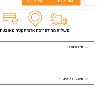
הוספה לסל
קניה מהירה
של
פלס
רצפים
משופע
80
משלוח מהיר
פריסה ארצית
קניה מאובטח
ס"מ
איטלקי
LEVEL
מידע טכני
משלוח / איסוף