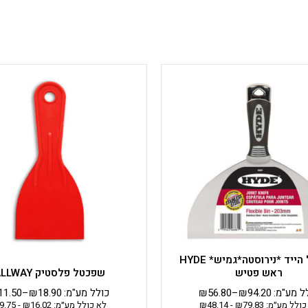
למוצר
למוצר
זה
זה
יש
יש
מספר
מספר
סוגים.
סוגים.
ניתן
ניתן
לבחור
לבחור
את
את
האפשרויות
האפשרויות
בעמוד
בעמוד
המוצר
המוצר
שפכטל הייד *נירוסטה*גמיש* HYDE
ראש פטיש
שפכטל פלסטיק ALLWAY
ל מע"מ:
94.20
₪
–
56.80
₪
כולל מע"מ:
18.90
₪
–
11.50
כולל מע״מ:
79.83
₪
-
48.14
₪
לא כולל מע״מ:
16.02
₪
-
9.75