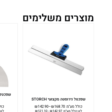
מוצרים משלימים
למוצר
זה
יש
מספר
סוגים.
ניתן
לבחור
את
האפשרויות
בעמוד
המוצר
שפכטל נירוסטה מקצועי STORCH
כולל מע"מ:
168.70
₪
–
142.90
₪
כול
לא כולל מע״מ:
142.97
₪
-
121.10
₪
לא 