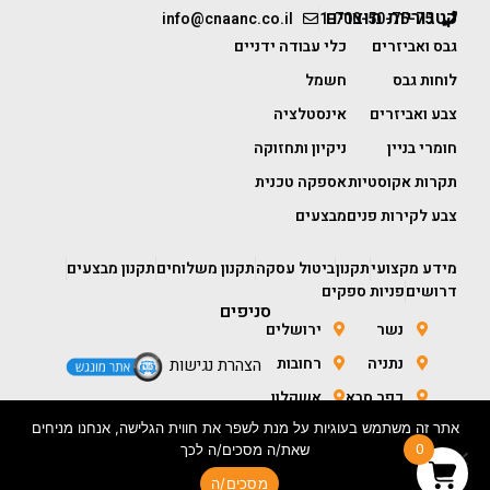
קטגוריות מוצרים
info@cnaanc.co.il
1-700-50-75-75
גבס ואביזרים
כלי עבודה ידניים
לוחות גבס
חשמל
צבע ואביזרים
אינסטלציה
חומרי בניין
ניקיון ותחזוקה
תקרות אקוסטיות
אספקה טכנית
צבע לקירות פנים
מבצעים
מידע מקצועי
תקנון
ביטול עסקה
תקנון משלוחים
תקנון מבצעים
דרושים
פניות ספקים
סניפים
נשר
ירושלים
נתניה
רחובות
הצהרת נגישות
כפר סבא
אשקלון
אתר זה משתמש בעוגיות על מנת לשפר את חווית הגלישה, אנחנו מניחים
חולון
באר שבע
0
שאת/ה מסכים/ה לכך
מסכים/ה