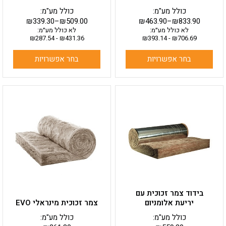
כולל מע"מ:
כולל מע"מ:
₪
339.30
–
₪
509.00
₪
463.90
–
₪
833.90
לא כולל מע״מ:
לא כולל מע״מ:
₪
287.54
-
₪
431.36
₪
393.14
-
₪
706.69
בחר אפשרויות
בחר אפשרויות
למוצר
למוצר
זה
זה
יש
יש
מספר
מספר
סוגים.
סוגים.
ניתן
ניתן
לבחור
לבחור
את
את
האפשרויות
האפשרויות
בעמוד
בעמוד
בידוד צמר זכוכית עם
המוצר
המוצר
יריעת אלומניום
צמר זכוכית מינראלי EVO
כולל מע"מ:
כולל מע"מ: