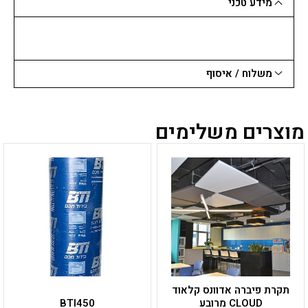
מידע טכני
משלוח / איסוף
מוצרים משלימים
למוצר
למוצר
זה
זה
יש
יש
מספר
מספר
סוגים.
סוגים.
ניתן
ניתן
לבחור
לבחור
את
את
האפשרויות
האפשרויות
בעמוד
בעמוד
תקרת פיברה אדוונס קלאוד
המוצר
המוצר
CLOUD מרובע
BTI450