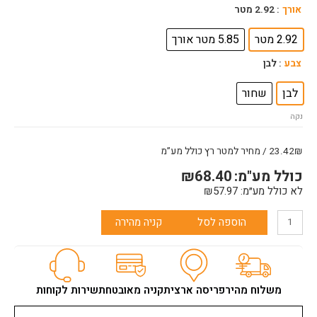
כמות
אורך
: 2.92 מטר
של
פרופיל
2.92 מטר
5.85 מטר אורך
59
צבע
: לבן
אומגה
מקשר
לבן
שחור
נקה
23.42₪ / מחיר למטר רץ כולל מע”מ
כולל מע"מ:
68.40
₪
לא כולל מע״מ:
57.97
₪
הוספה לסל
קניה מהירה
משלוח מהיר
פריסה ארצית
קניה מאובטחת
שירות לקוחות