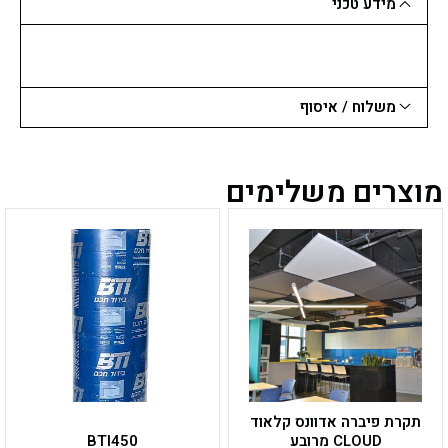
מידע טכני
משלוח / איסוף
מוצרים משלימים
למוצר
למוצר
זה
זה
יש
יש
מספר
מספר
סוגים.
סוגים.
ניתן
ניתן
לבחור
לבחור
את
את
האפשרויות
האפשרויות
בעמוד
בעמוד
תקרת פיברה אדוונס קלאוד
המוצר
המוצר
CLOUD מרובע
BTI450