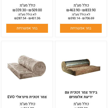
כולל מע"מ:
כולל מע"מ:
₪
339.30
–
₪
509.00
₪
463.90
–
₪
833.90
לא כולל מע״מ:
לא כולל מע״מ:
₪
287.54
-
₪
431.36
₪
393.14
-
₪
706.69
בחר אפשרויות
בחר אפשרויות
למוצר
למוצר
זה
זה
יש
יש
מספר
מספר
סוגים.
סוגים.
ניתן
ניתן
לבחור
לבחור
את
את
האפשרויות
האפשרויות
בעמוד
בעמוד
בידוד צמר זכוכית עם
המוצר
המוצר
יריעת אלומניום
צמר זכוכית מינראלי EVO
כולל מע"מ:
כולל מע"מ: