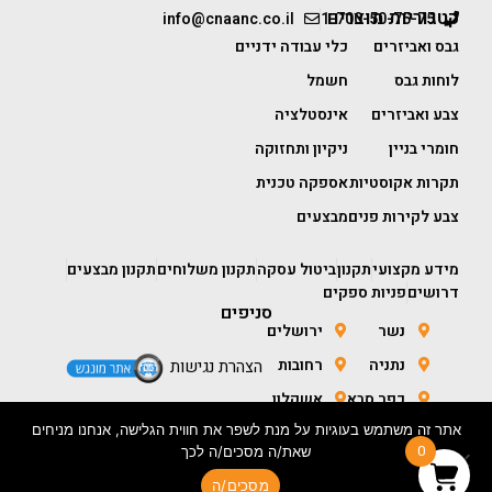
קטגוריות מוצרים
info@cnaanc.co.il
1-700-50-75-75
גבס ואביזרים
כלי עבודה ידניים
לוחות גבס
חשמל
צבע ואביזרים
אינסטלציה
חומרי בניין
ניקיון ותחזוקה
תקרות אקוסטיות
אספקה טכנית
צבע לקירות פנים
מבצעים
מידע מקצועי
תקנון
ביטול עסקה
תקנון משלוחים
תקנון מבצעים
דרושים
פניות ספקים
סניפים
נשר
ירושלים
נתניה
רחובות
הצהרת נגישות
כפר סבא
אשקלון
אתר זה משתמש בעוגיות על מנת לשפר את חווית הגלישה, אנחנו מניחים
חולון
באר שבע
0
שאת/ה מסכים/ה לכך
מסכים/ה