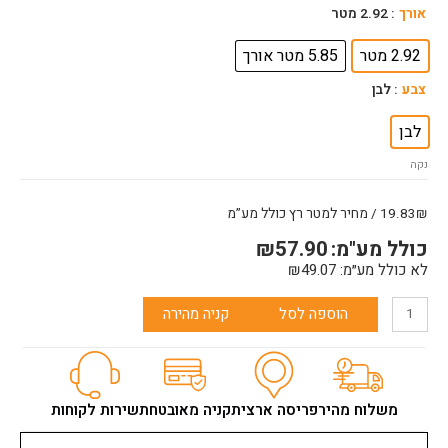
כמות
אורך
: 2.92 מטר
של
פרופיל
2.92 מטר
5.85 מטר אורך
63
צבע
: לבן
L+Z
קטן
לבן
למקשר
קטן
נקה
19.83₪ / מחיר למטר רץ כולל מע”מ
כולל מע"מ:
57.90
₪
לא כולל מע״מ:
49.07
₪
הוספה לסל
קניה מהירה
משלוח מהיר
פריסה ארצית
קניה מאובטחת
שירות לקוחות