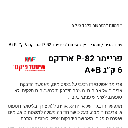
* תמונה להמחשה בלבד ט.ל.ח
עמוד הבית
/
חומרי בניין
/
איטום
/ פריימר P-82 ארדקס 6 ק”ג A+B
פריימר P-82 ארדקס
6 ק”ג A+B
פריימר אפוקסי דו רכיבי על בסיס מים, מאפשר הדבקת
אריחים על אריחים, משפר הידבקות למשטחים חלקים ולא
סופגים. לשימוש פנימי בלבד.
מאפשר הדבקה של אריח על אריח, ללא צורך בליטוש, חספוס
או צריבת חומצה.
בעל כושר חדירה מעולה למשטחים אטומים
שאינם סופגים, מאפשר הידבקות אפילו לזכוכית ומתכת.
משמש כחומר מקשר בין דבק צמנטי או מדה המיועדים ליישום