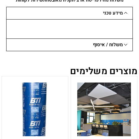
מידע טכני
משלוח / איסוף
מוצרים משלימים
למוצר
למוצר
זה
זה
יש
יש
מספר
מספר
סוגים.
סוגים.
ניתן
ניתן
לבחור
לבחור
את
את
האפשרויות
האפשרויות
בעמוד
בעמוד