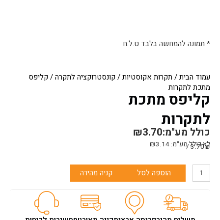
* תמונה להמחשה בלבד ט.ל.ח
עמוד הבית
/
תקרות אקוסטיות
/
קונסטרוקציה לתקרה
/ קליפס
מתכת לתקרות
קליפס מתכת
לתקרות
כולל מע"מ:
3.70
₪
לא כולל מע״מ:
3.14
₪
3.70₪ /
כמות
הוספה לסל
קניה מהירה
של
קליפס
מתכת
לתקרות
משלוח מהיר
פריסה ארצית
קניה מאובטחת
שירות לקוחות