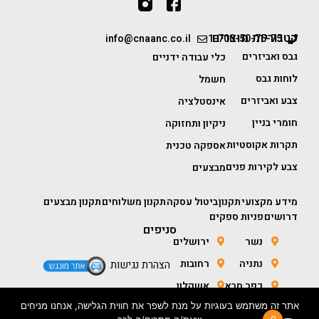
קטגוריות מוצרים
info@cnaanc.co.il
1-700-50-75-75
גבס ואביזרים
כלי עבודה ידניים
לוחות גבס
חשמל
צבע ואביזרים
אינסטלציה
חומרי בניין
ניקיון ותחזוקה
תקרות אקוסטיות
אספקה טכנית
צבע לקירות פנים
מבצעים
מידע מקצועי
תקנון
ביטול עסקה
תקנון משלוחים
תקנון מבצעים
דרושים
פניות ספקים
סניפים
נשר
ירושלים
נתניה
רחובות
הצהרת נגישות
כפר סבא
אשקלון
אתר זה משתמש בעוגיות על מנת לשפר את חווית הגלישה, אנחנו מניחים
חולון
באר שבע