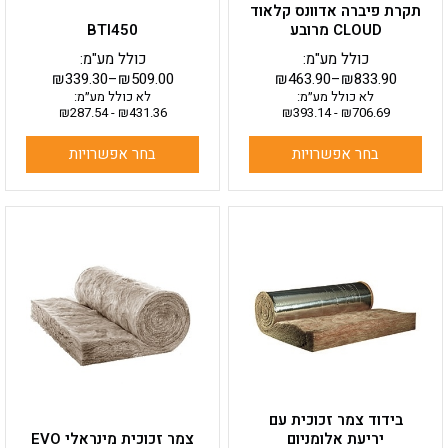
תקרת פיברה אדוונס קלאוד
המוצר
המוצר
CLOUD מרובע
BTI450
כולל מע"מ:
כולל מע"מ:
₪
339.30
–
₪
509.00
₪
463.90
–
₪
833.90
לא כולל מע״מ:
לא כולל מע״מ:
₪
287.54
-
₪
431.36
₪
393.14
-
₪
706.69
בחר אפשרויות
בחר אפשרויות
למוצר
למוצר
זה
זה
יש
יש
מספר
מספר
סוגים.
סוגים.
ניתן
ניתן
לבחור
לבחור
את
את
האפשרויות
האפשרויות
בעמוד
בעמוד
בידוד צמר זכוכית עם
המוצר
המוצר
יריעת אלומניום
צמר זכוכית מינראלי EVO