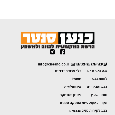
קטגוריות מוצרים
info@cnaanc.co.il
1-700-50-75-75
גבס ואביזרים
כלי עבודה ידניים
לוחות גבס
חשמל
צבע ואביזרים
אינסטלציה
חומרי בניין
ניקיון ותחזוקה
תקרות אקוסטיות
אספקה טכנית
צבע לקירות פנים
מבצעים