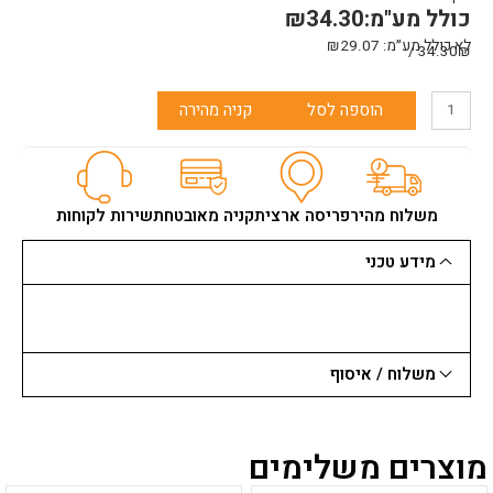
כולל מע"מ:
34.30
₪
לא כולל מע״מ:
29.07
₪
34.30₪ /
כמות
הוספה לסל
קניה מהירה
של
קצף
פולאריטן
לאקדח
700
משלוח מהיר
פריסה ארצית
קניה מאובטחת
שירות לקוחות
מ"ל
מידע טכני
משלוח / איסוף
מוצרים משלימים