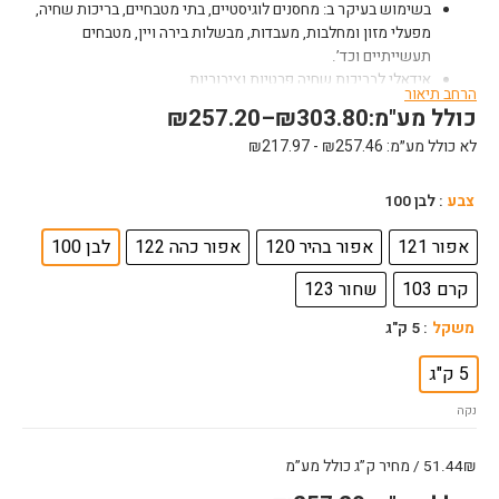
בשימוש בעיקר ב: מחסנים לוגיסטיים, בתי מטבחיים, בריכות שחיה,
מפעלי מזון ומחלבות, מעבדות, מבשלות בירה ויין, מטבחים
תעשייתיים וכד’.
אידאלי לבריכות שחיה פרטיות וציבוריות
הרחב תיאור
סאונות, חממים, אזורים טבולים תמידית, מי ים, מקלחות ציבוריות
כולל מע"מ:
303.80
₪
–
257.20
₪
ועוד
לא כולל מע״מ:
257.46
₪
-
217.97
₪
כמות
צבע
: לבן 100
של
רובה
אפור 121
אפור בהיר 120
אפור כהה 122
לבן 100
אפוקסי
קרם 103
שחור 123
סיקה
סרם
משקל
: 5 ק"ג
5
ק"ג
5 ק"ג
נקה
51.44₪ / מחיר ק”ג כולל מע”מ