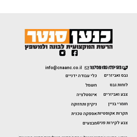
קטגוריות מוצרים
info@cnaanc.co.il
1-700-50-75-75
גבס ואביזרים
כלי עבודה ידניים
לוחות גבס
חשמל
צבע ואביזרים
אינסטלציה
חומרי בניין
ניקיון ותחזוקה
תקרות אקוסטיות
אספקה טכנית
צבע לקירות פנים
מבצעים