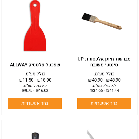
זה
זה
יש
יש
מספר
מספר
סוגים.
סוגים.
ניתן
ניתן
לבחור
לבחור
את
את
האפשרויות
האפשרויות
בעמוד
בעמוד
מברשת זויתן אלכסונית UP
המוצר
המוצר
סינטטי משובח
שפכטל פלסטיק ALLWAY
כולל מע"מ:
כולל מע"מ:
₪
11.50
–
₪
18.90
₪
40.90
–
₪
48.90
לא כולל מע״מ:
לא כולל מע״מ:
₪
9.75
-
₪
16.02
₪
34.66
-
₪
41.44
בחר אפשרויות
בחר אפשרויות
למוצר
זה
יש