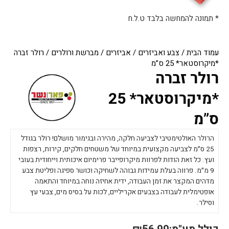
* תמונה להמחשה בלבד ט.ל.ח
עמוד הבית
/
צבע ואביזרים
/
אביזרים
/
מברשת ורולרים
/ רולר זברה
*מיקרוסטאר* 25 ס”מ
רולר זברה
*מיקרוסטאר* 25
ס”מ
הרולר האולטימטיבי לצביעה חלקה, מהירה ובגימור מושלם! רולר בגודל
25 ס״מ לצביעה מקצועית במיוחד של משטחים חלקים, קירות, רצפות
ועץ. כל זאת הודות לפרוות מיקרופייבר פרימיום איכותית וייחודית בעובי
9 מ״מ. פרווה בעלת עמידות גבוהה לשחיקה וכושר ספיגה ופליטת צבע
מדהים המקצר את זמן העבודה, ידית אחיזה נוחה במיוחד והתאמה
אופטימלית לעבודה בצבעים אקריליים, לכות על בסיס מים, צבעי עץ
וסילר.