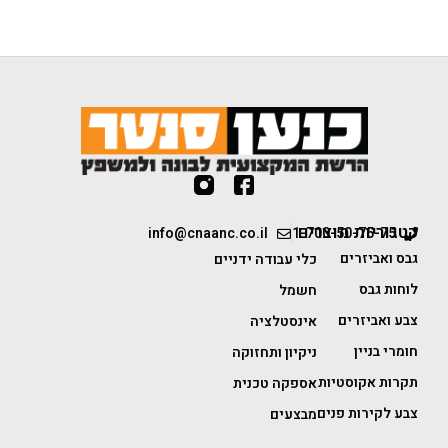
קטגוריות מוצרים
info@cnaanc.co.il
1-700-50-75-75
גבס ואביזרים
כלי עבודה ידניים
לוחות גבס
חשמל
צבע ואביזרים
אינסטלציה
חומרי בניין
ניקיון ותחזוקה
תקרות אקוסטיות
אספקה טכנית
צבע לקירות פנים
מבצעים