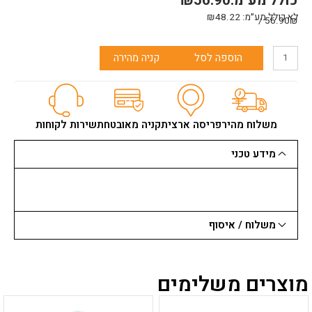
כולל מע"מ:
56.90
₪
לא כולל מע״מ:
48.22
₪
56.90₪ /
כמות
הוספה לסל
קניה מהירה
של
רולר
זברה
*מיקרוסטאר*
25
משלוח מהיר
פריסה ארצית
קניה מאובטחת
שירות לקוחות
ס"מ
מידע טכני
משלוח / איסוף
מוצרים משלימים
למוצר
למוצר