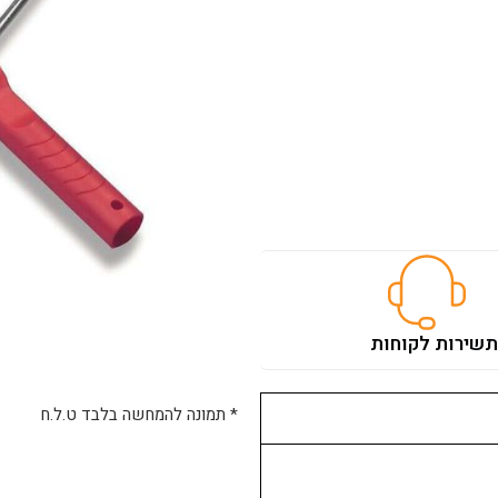
ת
שירות לקוחות
* תמונה להמחשה בלבד ט.ל.ח