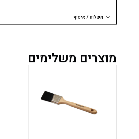
משלוח / איסוף
מוצרים משלימים
למוצר
זה
יש
מספר
סוגים.
ניתן
לבחור
את
האפשרויות
בעמוד