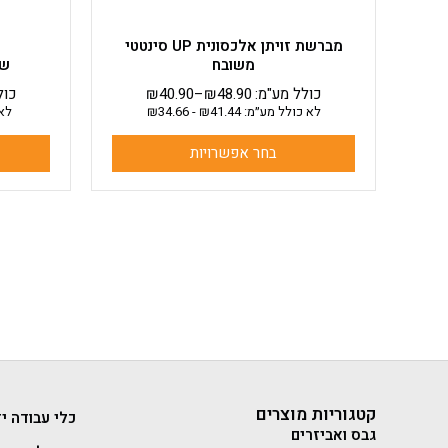
המוצר
מברשת זויתן אלכסונית UP סינטטי
משובח
שפ
כולל מע"מ:
48.90
₪
–
40.90
₪
כול
לא כולל מע״מ:
41.44
₪
-
34.66
₪
לא 
בחר אפשרויות
קטגוריות מוצרים
כלי עבודה יד
גבס ואביזרים