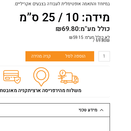
במיוחד והתאמה אופטימלית לעבודה בצבעים אקריליים.
מידה: 10 / 25 ס”מ
כולל מע"מ:
69.80
₪
לא כולל מע״מ:
59.15
₪
69.80₪ /
כמות
הוספה לסל
קניה מהירה
של
רולר
זברה
25
טקסטרון
משלוח מהיר
פריסה ארצית
קניה מאובטח
לסמיך
מידע טכני