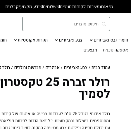
ילוג
מי אנחנו
שירות לקוחות
סניפים
משלוחים
מידע מקצועי
קבלנים
תוכן
חומרי גבס ואביזרים
צבע ואביזרים
תקרות אקוסטיות
חומרי
אספקה טכנית
מבצעים
עמוד הבית
/
צבע ואביזרים
/
אביזרים
/
מברשת ורולרים
/ רולר זברה 25 טקס
רולר זברה 25 טקסטרון
לסמיך
רולר איכותי בגודל 25 ס״מ לעבודות צביעה או איטום של 
עם יכולת ספיגה ופליטת צבע מרשימה המקנה כושר כיסוי גבוה וזמ