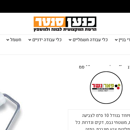
 בניין
כלי עבודה חשמליים
כלי עבודה ידניים
חשמל
 פס צהוב 10 סמ
הרולר הנמכר ביותר בישראל למעלה מ-30 שנה! רולר איכותי במיוחד בגודל 10 ס״מ לצביעה
 משטחי גבס, דקים וגדרות. כל
י 12 מ״מ, יכולת ספיגה ופליטת צבע מוגברת, התזה