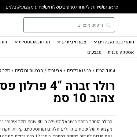
ילוג
מי אנחנו
שירות לקוחות
סניפים
משלוחים
מידע מקצועי
קבלנים
תוכן
חומרי גבס ואביזרים
צבע ואביזרים
תקרות אקוסטיות
חומרי
אספקה טכנית
מבצעים
עמוד הבית
/
צבע ואביזרים
/
אביזרים
/
מברשת ורולרים
/ רולר זברה “4 פרלון
רולר זברה “4 פרלון פס
צהוב 10 סמ
מקצועית של שטחים גדולים חלקים ומחוספסים, קירות, תקרות,
זאת הודות לפרווה צפופה במיוחד בעוב