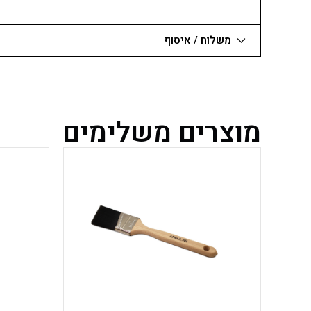
משלוח / איסוף
מוצרים משלימים
למוצר
זה
יש
מספר
סוגים.
ניתן
לבחור
את
האפשרויות
בעמוד