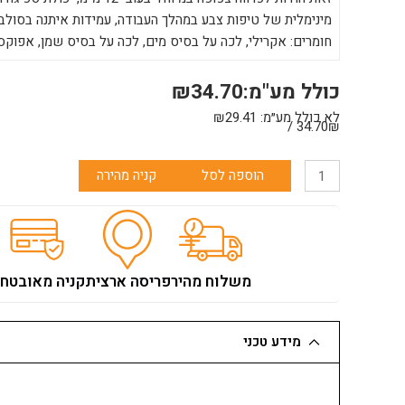
מינימלית של טיפות צבע במהלך העבודה, עמידות איתנה בסולב
חומרים: אקרילי, לכה על בסיס מים, לכה על בסיס שמן, אפוקסי,
כולל מע"מ:
34.70
₪
לא כולל מע״מ:
29.41
₪
34.70₪ /
כמות
הוספה לסל
קניה מהירה
של
רולר
זברה
"4
פרלון
משלוח מהיר
פריסה ארצית
קניה מאובטח
פס
צהוב
10
מידע טכני
סמ