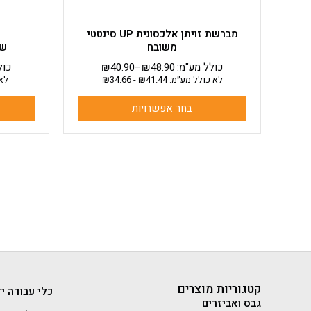
המוצר
מברשת זויתן אלכסונית UP סינטטי
משובח
שפ
כולל מע"מ:
48.90
₪
–
40.90
₪
כול
לא כולל מע״מ:
41.44
₪
-
34.66
₪
לא 
בחר אפשרויות
קטגוריות מוצרים
כלי עבודה יד
גבס ואביזרים