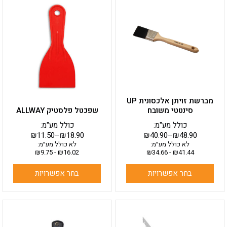
זה
זה
יש
יש
מספר
מספר
סוגים.
סוגים.
ניתן
ניתן
לבחור
לבחור
את
את
האפשרויות
האפשרויות
בעמוד
בעמוד
מברשת זויתן אלכסונית UP
המוצר
המוצר
סינטטי משובח
שפכטל פלסטיק ALLWAY
כולל מע"מ:
כולל מע"מ:
₪
11.50
–
₪
18.90
₪
40.90
–
₪
48.90
לא כולל מע״מ:
לא כולל מע״מ:
₪
9.75
-
₪
16.02
₪
34.66
-
₪
41.44
בחר אפשרויות
בחר אפשרויות
למוצר
זה
יש