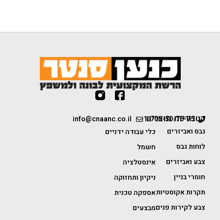
קטגוריות מוצרים
info@cnaanc.co.il
1-700-50-75-75
גבס ואביזרים
כלי עבודה ידניים
לוחות גבס
חשמל
צבע ואביזרים
אינסטלציה
חומרי בניין
ניקיון ותחזוקה
תקרות אקוסטיות
אספקה טכנית
צבע לקירות פנים
מבצעים