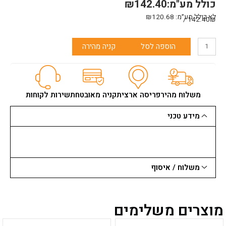
כולל מע"מ:
142.40
₪
לא כולל מע״מ:
120.68
₪
142.40₪ /
כמות
הוספה לסל
קניה מהירה
של
רולר
למריחת
שפכטל
סיבים
משלוח מהיר
פריסה ארצית
קניה מאובטחת
שירות לקוחות
מחוזקים
8
מידע טכני
ס"מ
משלוח / איסוף
מוצרים משלימים
למוצר
למוצר