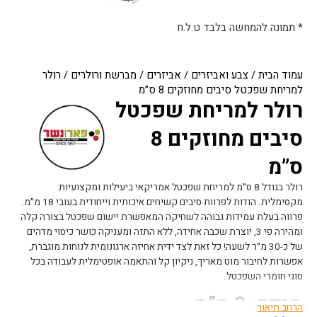
* תמונה להמחשה בלבד ט.ל.ח
עמוד הבית
/
צבע ואביזרים
/
אביזרים
/
מברשת ורולרים
/ רולר
למריחת שפכטל סיבים מחוזקים 8 ס”מ
רולר למריחת שפכטל
סיבים מחוזקים 8
ס”מ
רולר בגודל 8 ס״מ למריחת שפכטל אמריקאי ביעילות ומקצועיות
מקסימלית. הודות לפרוות סיבים קשיחים איכותית וייחודית בעובי 18 מ״מ.
פרווה בעלת עמידות גבוהה לשחיקה המאפשרת יישום שפכטל בצורה קלה
ומהירה פי 3, יוצרת שכבה אחידה, ללא התזה ומעניקה כושר כיסוי מדהים
של כ-30 מ״ר לשעה! כל זאת לצד ידית אחיזה ארגונומית לנוחות מוגברת,
אפשרות לחיבור מוט מאריך, ניקיון קל והתאמה אופטימלית לעבודה בכל
סוגי חומרי השפכטל.
מידה: 8 ס”מ
הרחב תיאור