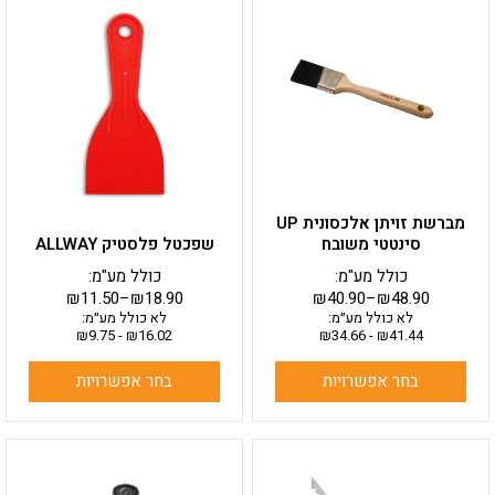
זה
זה
יש
יש
מספר
מספר
סוגים.
סוגים.
ניתן
ניתן
לבחור
לבחור
את
את
האפשרויות
האפשרויות
בעמוד
בעמוד
מברשת זויתן אלכסונית UP
המוצר
המוצר
סינטטי משובח
שפכטל פלסטיק ALLWAY
כולל מע"מ:
כולל מע"מ:
₪
11.50
–
₪
18.90
₪
40.90
–
₪
48.90
לא כולל מע״מ:
לא כולל מע״מ:
₪
9.75
-
₪
16.02
₪
34.66
-
₪
41.44
בחר אפשרויות
בחר אפשרויות
למוצר
זה