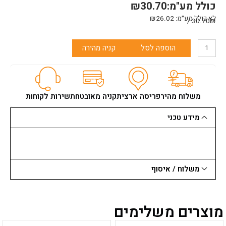
כולל מע"מ:
30.70
₪
לא כולל מע״מ:
26.02
₪
30.70₪ /
כמות
הוספה לסל
קניה מהירה
של
רולר
ספוג
עדין
"7
משלוח מהיר
פריסה ארצית
קניה מאובטחת
שירות לקוחות
קבוע
מידע טכני
משלוח / איסוף
מוצרים משלימים
למוצר
למוצר