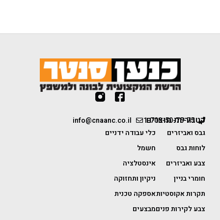
קטגוריות מוצרים
info@cnaanc.co.il
1-700-50-75-75
גבס ואביזרים
כלי עבודה ידניים
לוחות גבס
חשמל
צבע ואביזרים
אינסטלציה
חומרי בניין
ניקיון ותחזוקה
תקרות אקוסטיות
אספקה טכנית
צבע לקירות פנים
מבצעים