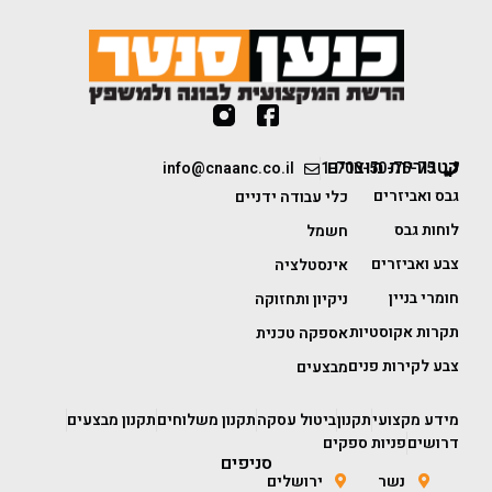
קטגוריות מוצרים
info@cnaanc.co.il
1-700-50-75-75
גבס ואביזרים
כלי עבודה ידניים
לוחות גבס
חשמל
צבע ואביזרים
אינסטלציה
חומרי בניין
ניקיון ותחזוקה
תקרות אקוסטיות
אספקה טכנית
צבע לקירות פנים
מבצעים
מידע מקצועי
תקנון
ביטול עסקה
תקנון משלוחים
תקנון מבצעים
דרושים
פניות ספקים
סניפים
נשר
ירושלים