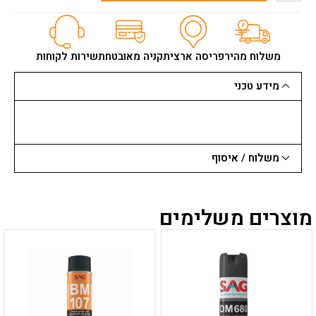
שואב
אבק
בוש
רטוב/יבש
משלוח מהיר
פריסה ארצית
קניה מאובטחת
שירות לקוחות
35
ל'
מידע טכני
GAS
SFC
משלוח / איסוף
מוצרים משלימים