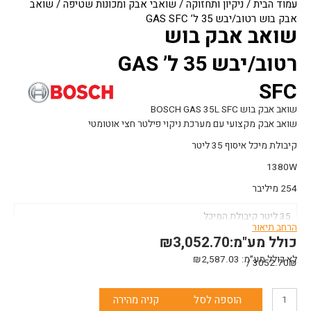
עמוד הבית
/
ניקיון ותחזוקה
/
שואבי אבק ומכונות שטיפה
/ שואב
אבק בוש רטוב/יבש 35 ל’ GAS SFC
שואב אבק בוש
רטוב/יבש 35 ל’ GAS
SFC
שואב אבק בוש BOSCH GAS 35L SFC
שואב אבק מקצועי עם מערכת ניקוי פילטר חצי אוטומטי
קיבולת מיכל איסוף 35 ליטר
1380W
254 מיליבר
35 ליטר קיבולת המיכל
הרחב תיאור
משקל 11.6 ק”ג
כולל מע"מ:
3,052.70
₪
לא כולל מע״מ:
2,587.03
₪
3052.70₪ /
כמות
הוספה לסל
קניה מהירה
של