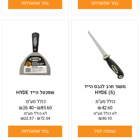
בחר אפשרויות
בחר אפשרויות
למוצר
זה
יש
מספר
סוגים.
ניתן
לבחור
את
האפשרויות
בעמוד
משור חרב לגבס הייד
המוצר
HYDE (5)
שפכטל הייד HYDE
כולל מע"מ:
כולל מע"מ:
₪
26.40
–
₪
85.60
₪
42.60
לא כולל מע״מ:
לא כולל מע״מ:
₪
22.37
-
₪
72.54
₪
36.10
הוספה לסל
בחר אפשרויות