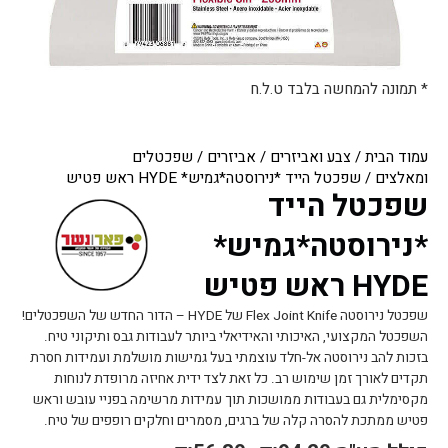
* תמונה להמחשה בלבד ט.ל.ח
עמוד הבית
/
צבע ואביזרים
/
אביזרים
/
שפכטלים
ומאלצים
/ שפכטל הייד *נירוסטה*גמיש* HYDE ראש פטיש
שפכטל הייד
*נירוסטה*גמיש*
HYDE ראש פטיש
שפכטל נירוסטה Flex Joint Knife של HYDE – הדור החדש של השפכטלים!
השפכטל המקצועי, האיכותי והאידיאלי ביותר לעבודות גבס ותיקוני טיח.
בזכות להב נירוסטה אל-חלד עוצמתי בעל גמישות מושלמת ועמידות חסרת
תקדים לאורך זמן שימוש רב. כל זאת לצד ידית אחיזה מרופדת לנוחות
מקסימלית גם בעבודות ממושכות תוך עמידות מרשימה בפניי עובש וראש
פטיש ממתכת להסרה קלה של ברגים, מסמרים וחלקים רופפים של טיח.