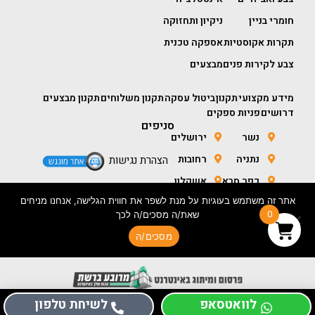
חומרי בניין
ניקיון ותחזוקה
תקרות אקוסטיות
אספקה טכנית
צבע לקירות פנים
מבצעים
מידע מקצועי
תקנון
ביטול עסקה
תקנון משלוחים
תקנון מבצעים
דרושים
פניות ספקים
סניפים
נשר
ירושלים
נתניה
רחובות
הצהרת נגישות
כפר סבא
אשקלון
אתר זה משתמש בעוגיות על מנת לשפר את חווית הגלישה, אנחנו מניחים
חולון
באר שבע
0
שאת/ה מסכים/ה לכך
מסכים/ה
בניית אתר מכירות- ORIGINAL CONCEPTS
לוואטסאפ
לשיחת טלפון
כל הזכויות שמורות לכנען סנטר 2026 ©