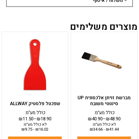
משלוח / איסוף
מוצרים משלימים
למוצר
למוצר
זה
זה
יש
יש
מספר
מספר
סוגים.
סוגים.
ניתן
ניתן
לבחור
לבחור
את
את
האפשרויות
האפשרויות
בעמוד
בעמוד
מברשת זויתן אלכסונית UP
המוצר
המוצר
סינטטי משובח
שפכטל פלסטיק ALLWAY
כולל מע"מ:
כולל מע"מ:
₪
11.50
–
₪
18.90
₪
40.90
–
₪
48.90
לא כולל מע״מ:
לא כולל מע״מ:
₪
9.75
-
₪
16.02
₪
34.66
-
₪
41.44