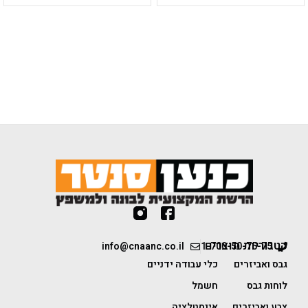
קטגוריות מוצרים
info@cnaanc.co.il
1-700-50-75-75
גבס ואביזרים
כלי עבודה ידניים
לוחות גבס
חשמל
צבע ואביזרים
אינסטלציה