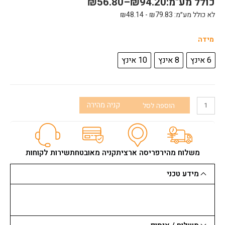
כולל מע"מ:
94.20
₪
–
56.80
₪
לא כולל מע״מ:
79.83
₪
-
48.14
₪
כמות
מידה
של
שפכטל
6 אינץ
8 אינץ
10 אינץ
הייד
*נירוסטה*גמיש*
HYDE
ראש
קניה מהירה
הוספה לסל
פטיש
משלוח מהיר
פריסה ארצית
קניה מאובטחת
שירות לקוחות
מידע טכני