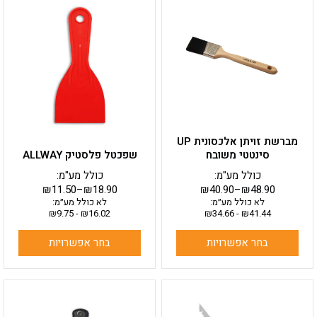
זה
זה
יש
יש
מספר
מספר
סוגים.
סוגים.
ניתן
ניתן
לבחור
לבחור
את
את
האפשרויות
האפשרויות
בעמוד
בעמוד
מברשת זויתן אלכסונית UP
המוצר
המוצר
סינטטי משובח
שפכטל פלסטיק ALLWAY
כולל מע"מ:
כולל מע"מ:
₪
11.50
–
₪
18.90
₪
40.90
–
₪
48.90
לא כולל מע״מ:
לא כולל מע״מ:
₪
9.75
-
₪
16.02
₪
34.66
-
₪
41.44
בחר אפשרויות
בחר אפשרויות
למוצר
זה
יש