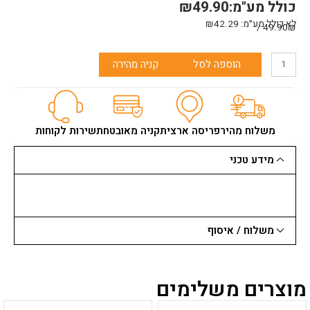
כולל מע"מ:
49.90
₪
לא כולל מע״מ:
42.29
₪
49.90₪ /
כמות
הוספה לסל
קניה מהירה
של
שקית
קונוס
לרובה/כוחלה
+מזלף
משלוח מהיר
פריסה ארצית
קניה מאובטחת
שירות לקוחות
מידע טכני
משלוח / איסוף
מוצרים משלימים
למוצר
למוצר