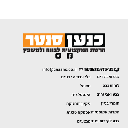
קטגוריות מוצרים
info@cnaanc.co.il
1-700-50-75-75
גבס ואביזרים
כלי עבודה ידניים
לוחות גבס
חשמל
צבע ואביזרים
אינסטלציה
חומרי בניין
ניקיון ותחזוקה
תקרות אקוסטיות
אספקה טכנית
צבע לקירות פנים
מבצעים