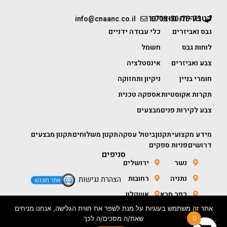
קטגוריות מוצרים
info@cnaanc.co.il
1-700-50-75-75
גבס ואביזרים
כלי עבודה ידניים
לוחות גבס
חשמל
צבע ואביזרים
אינסטלציה
חומרי בניין
ניקיון ותחזוקה
תקרות אקוסטיות
אספקה טכנית
צבע לקירות פנים
מבצעים
מידע מקצועי
תקנון
ביטול עסקה
תקנון משלוחים
תקנון מבצעים
דרושים
פניות ספקים
סניפים
נשר
ירושלים
נתניה
רחובות
הצהרת נגישות
כפר סבא
אשקלון
אתר זה משתמש בעוגיות על מנת לשפר את חווית הגלישה, אנחנו מניחים
חולון
באר שבע
0
שאת/ה מסכים/ה לכך