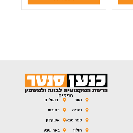
סניפים
נשר
ירושלים
נתניה
רחובות
כפר סבא
אשקלון
חולון
באר שבע