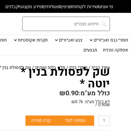
ילוג
מי אנחנו
שירות לקוחות
סניפים
משלוחים
מידע מקצועי
קבלנים
תוכן
חומרי גבס ואביזרים
צבע ואביזרים
תקרות אקוסטיות
חומרי
אספקה טכנית
מבצעים
שק לפסולת בנין *
עמוד הבית
/
חומרי בניין
/
מלט בלות ושקים
/ שק לפסולת בנין * 
יוטה *
כולל מע"מ:
0.90
₪
לא כולל מע״מ:
0.76
₪
0.90₪ /
כמות
הוספה לסל
קניה מהירה
של
שק