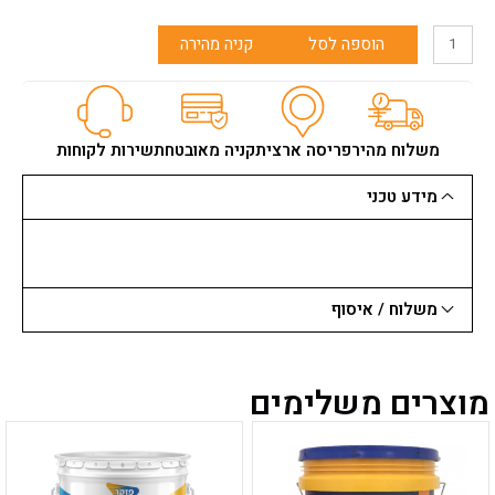
כמות
הוספה לסל
קניה מהירה
של
שק
מלט
שחור
-
משלוח מהיר
פריסה ארצית
קניה מאובטחת
שירות לקוחות
25
ק"ג
מידע טכני
משלוח / איסוף
מוצרים משלימים