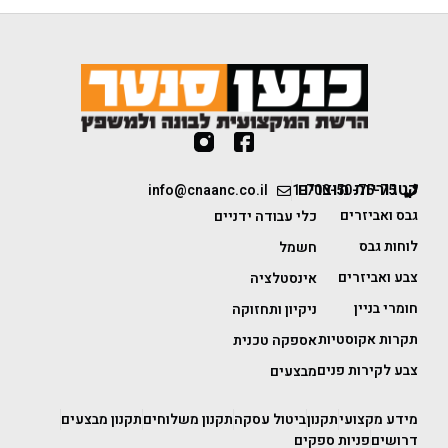
קטגוריות מוצרים
info@cnaanc.co.il
1-700-50-75-75
גבס ואביזרים
כלי עבודה ידניים
לוחות גבס
חשמל
צבע ואביזרים
אינסטלציה
חומרי בניין
ניקיון ותחזוקה
תקרות אקוסטיות
אספקה טכנית
צבע לקירות פנים
מבצעים
מידע מקצועי
תקנון
ביטול עסקה
תקנון משלוחים
תקנון מבצעים
דרושים
פניות ספקים