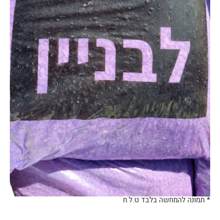
* תמונה להמחשה בלבד ט.ל.ח