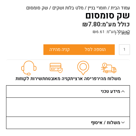
עמוד הבית
/
חומרי בניין
/
מלט בלות ושקים
/ שק סומסום
שק סומסום
כולל מע"מ:
7.80
₪
לא כולל מע״מ:
6.61
₪
7.80₪ /
כמות
הוספה לסל
קניה מהירה
של
שק
סומסום
משלוח מהיר
פריסה ארצית
קניה מאובטחת
שירות לקוחות
מידע טכני
משלוח / איסוף