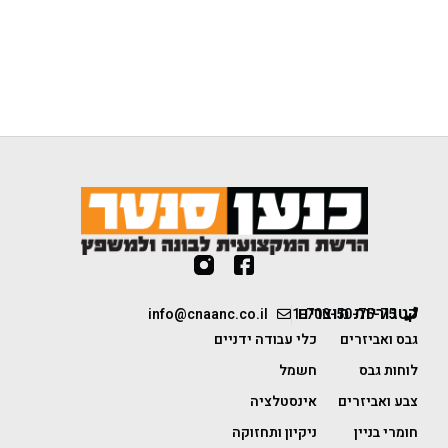
קטגוריות מוצרים
info@cnaanc.co.il
1-700-50-75-75
גבס ואביזרים
כלי עבודה ידניים
לוחות גבס
חשמל
צבע ואביזרים
אינסטלציה
חומרי בניין
ניקיון ותחזוקה