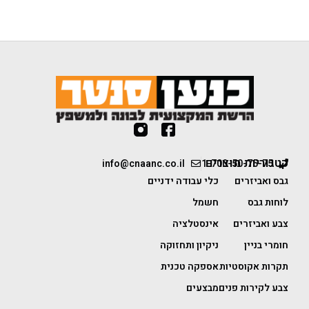
קטגוריות מוצרים
info@cnaanc.co.il
1-700-50-75-75
גבס ואביזרים
כלי עבודה ידניים
לוחות גבס
חשמל
צבע ואביזרים
אינסטלציה
חומרי בניין
ניקיון ותחזוקה
תקרות אקוסטיות
אספקה טכנית
צבע לקירות פנים
מבצעים