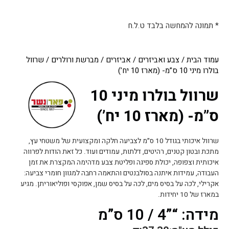
* תמונה להמחשה בלבד ט.ל.ח
עמוד הבית
/
צבע ואביזרים
/
אביזרים
/
מברשת ורולרים
/ שרוול
בולרו מיני 10 ס”מ- (מארז 10 יח’)
שרוול בולרו מיני 10
ס”מ- (מארז 10 יח’)
שרוול איכותי בגודל 10 ס״מ לצביעה חלקה ומקצועית של משטחי עץ,
מתכת ובטון קטנים, רהיטים, דלתות, עמודים ועוד. כל זאת הודות לפרווה
איכותית וצפופה, יכולת ספיגה ופליטת צבע מדהימה המקצרת את זמן
העבודה, עמידות איתנה בסולבנטים והתאמה רחבה למגוון חומרי צביעה:
אקרילי, לכה על בסיס מים, לכה על בסיס שמן, אפוקסי ופוליאוריתן. מגיע
במארז של 10 יחידות.
מידה: “”4 / 10 ס”מ