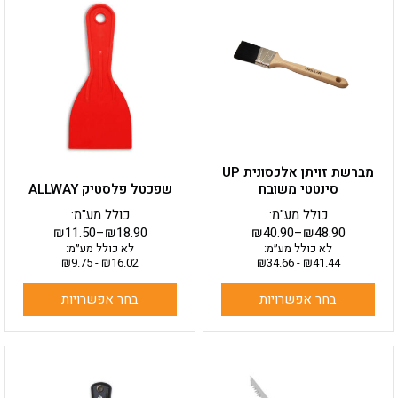
זה
זה
יש
יש
מספר
מספר
סוגים.
סוגים.
ניתן
ניתן
לבחור
לבחור
את
את
האפשרויות
האפשרויות
בעמוד
בעמוד
מברשת זויתן אלכסונית UP
המוצר
המוצר
סינטטי משובח
שפכטל פלסטיק ALLWAY
כולל מע"מ:
כולל מע"מ:
₪
11.50
–
₪
18.90
₪
40.90
–
₪
48.90
לא כולל מע״מ:
לא כולל מע״מ:
₪
9.75
-
₪
16.02
₪
34.66
-
₪
41.44
בחר אפשרויות
בחר אפשרויות
למוצר
זה
יש