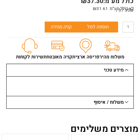
כולל מע"מ:
37.30
₪
לא כולל מע״מ:
31.61
₪
37.30₪ /
כמות
הוספה לסל
קניה מהירה
של
שרוול
בולרו
מיני
10
משלוח מהיר
פריסה ארצית
קניה מאובטחת
שירות לקוחות
ס"מ-
(מארז
מידע טכני
10
יח')
משלוח / איסוף
מוצרים משלימים
למוצר
למוצר