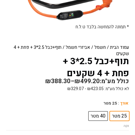
* תמונה להמחשה בלבד ט.ל.ח
עמוד הבית
/
חשמל
/
אביזרי חשמל
/ תוף+כבל 2.5*3 + פחת + 4
שקעים
תוף+כבל 2.5*3 +
פחת + 4 שקעים
כולל מע"מ:
499.20
₪
–
388.30
₪
לא כולל מע״מ:
423.05
₪
-
329.07
₪
כמות
אורך
: 25 מטר
של
תוף+כבל
25 מטר
40 מטר
2.5*3
נקה
+
פחת