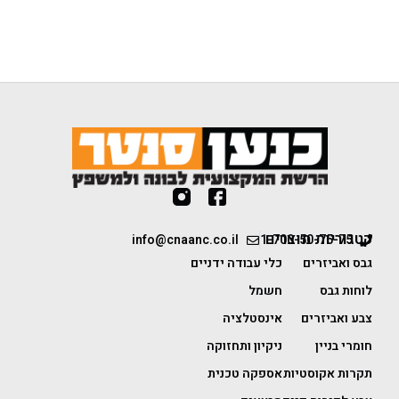
קטגוריות מוצרים
info@cnaanc.co.il
1-700-50-75-75
גבס ואביזרים
כלי עבודה ידניים
לוחות גבס
חשמל
צבע ואביזרים
אינסטלציה
חומרי בניין
ניקיון ותחזוקה
תקרות אקוסטיות
אספקה טכנית