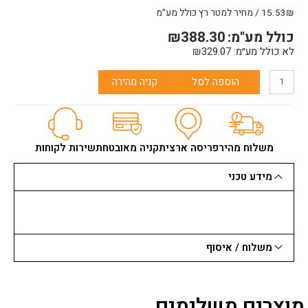
+
15.53₪ / מחיר למטר רץ כולל מע”מ
4
כולל מע"מ:
388.30
₪
שקעים
לא כולל מע״מ:
329.07
₪
הוספה לסל
קניה מהירה
משלוח מהיר
פריסה ארצית
קניה מאובטחת
שירות לקוחות
מידע טכני
משלוח / איסוף
מוצרים משלימים