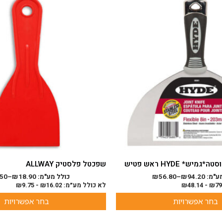
זה
יש
מספר
סוגים.
ניתן
לבחור
את
האפשרויות
בעמוד
המוצר
יש* HYDE ראש פטיש
שפכטל פלסטיק ALLWAY
ע"מ:
94.20
₪
–
56.80
₪
כולל מע"מ:
18.90
₪
–
.50
79
₪
-
48.14
₪
לא כולל מע״מ:
16.02
₪
-
9.75
₪
בחר אפשרויות
בחר אפשרויות