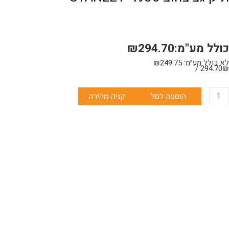
כולל מע"מ:
294.70
₪
לא כולל מע״מ:
249.75
₪
מות
294.70₪ /
ל
יק
הוספה לסל
קניה מהירה
ב
הוב
טנלי
STANLE