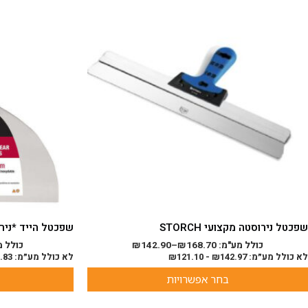
ה
זה
ש
יש
ספר
מספר
וגים.
סוגים.
יתן
ניתן
בחור
לבחור
ת
את
אפשרויות
האפשרויות
עמוד
בעמוד
מוצר
המוצר
שפכטל נירוסטה מקצועי STORCH
שפכטל הייד *נירוסטה*גמ
כולל מע"מ:
168.70
₪
–
142.90
₪
כולל מ
לא כולל מע״מ:
142.97
₪
-
121.10
₪
לא כולל מע״מ:
.83
בחר אפשרויות