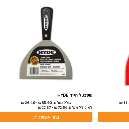
זה
יש
מספר
סוגים.
ניתן
לבחור
את
האפשרויות
בעמוד
המוצר
שפכטל הייד HYDE
11
₪
כולל מע"מ:
85.60
₪
–
26.40
₪
לא כולל מע״מ:
72.54
₪
-
22.37
₪
בחר אפשרויות