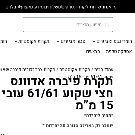
ילוג
מי אנחנו
שירות לקוחות
סניפים
משלוחים
מידע מקצועי
קבלנים
תוכן
חומרי גבס ואביזרים
צבע ואביזרים
תקרות אקוסטיות
חומרי
אספקה טכנית
מבצעים
עמוד הבית
/
תקרות אקוסטיות
/
תקרות צמר זכוכית פיברה ®FIBRA
תקרת פיברה אדוונס
שקוע 61/61 עובי 15 מ”מ
חצי שקוע 61/61 עובי
15 מ”מ
*מחיר ליחידה*
*נמכר רק באריזה סגורה 20 יחידות *