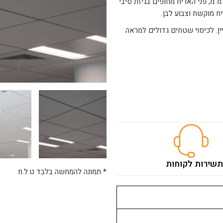
קרה חצי שקועה פריקה מצמר זכוכית בדחיסות גבוהה בעובי 15 מ”מ, פני האריח מחופים בגיזת סיבי
יח מוקשח וצבוע לבן.
נה על גבי מערכת פרופילי -24T, -15T ופיין ליין. לכיסוי שטחים גדולים למראה
ת
שירות לקוחות
* תמונה להמחשה בלבד ט.ל.ח