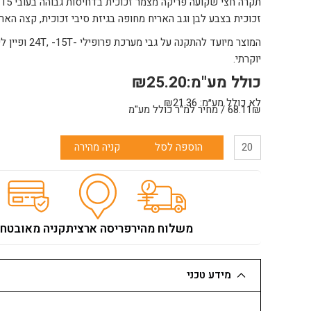
ת
זכוכית בצבע לבן וגב האריח מחופה בגיזת סיבי זכוכית, קצה האר
המוצר מיועד להתק
יוקרתי.
כולל מע"מ:
25.20
₪
לא כולל מע״מ:
21.36
₪
68.11₪ / מחיר למ"ר כולל מע"מ
כמות
הוספה לסל
קניה מהירה
של
תקרת
פיברה
אדוונס
חצי
משלוח מהיר
פריסה ארצית
קניה מאובטח
שקוע
61/61
עובי
מידע טכני
15
מ"מ