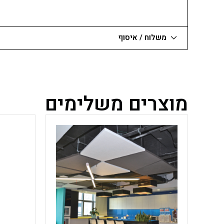
משלוח / איסוף
מוצרים משלימים
למוצר
זה
יש
מספר
סוגים.
ניתן
לבחור
את
האפשרויות