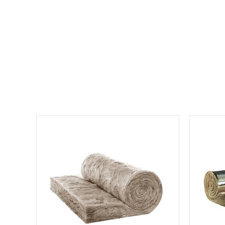
למוצר
זה
יש
מספר
סוגים.
ניתן
לבחור
את
האפשרויות