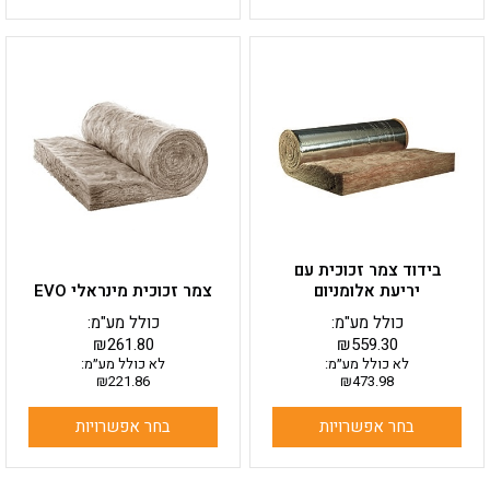
למוצר
למוצר
זה
זה
יש
יש
מספר
מספר
סוגים.
סוגים.
ניתן
ניתן
לבחור
לבחור
את
את
האפשרויות
האפשרויות
בעמוד
בעמוד
בידוד צמר זכוכית עם
המוצר
המוצר
יריעת אלומניום
צמר זכוכית מינראלי EVO
כולל מע"מ:
כולל מע"מ:
₪
261.80
₪
559.30
לא כולל מע״מ:
לא כולל מע״מ:
₪
221.86
₪
473.98
בחר אפשרויות
בחר אפשרויות