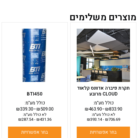
מוצרים משלימים
למוצר
למוצר
זה
זה
יש
יש
מספר
מספר
סוגים.
סוגים.
ניתן
ניתן
לבחור
לבחור
את
את
האפשרויות
האפשרויות
בעמוד
בעמוד
תקרת פיברה אדוונס קלאוד
המוצר
המוצר
CLOUD מרובע
BTI450
כולל מע"מ:
כולל מע"מ:
₪
339.30
–
₪
509.00
₪
463.90
–
₪
833.90
לא כולל מע״מ:
לא כולל מע״מ:
₪
287.54
-
₪
431.36
₪
393.14
-
₪
706.69
בחר אפשרויות
בחר אפשרויות