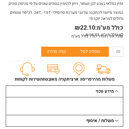
זמין במלאי בצבע לבן ושחור, ניתן להזמין בגוונים שונים על פי מניפת גוונים.
המוצר מיועד להתקנה על גבי מערכת פרופילי -24T, -15T. לכיסוי שטחים
גדולים למראה יוקרתי.
כולל מע"מ:
22.10
₪
לא כולל מע״מ:
18.73
₪
59.73₪ / מחיר למ"ר כולל מע"מ
כמות
הוספה לסל
קניה מהירה
של
תקרת
פיברה
אדוונס
מונח
משלוח מהיר
פריסה ארצית
קניה מאובטחת
שירות לקוחות
61/61
עובי
מידע טכני
15
מ"מ
משלוח / איסוף