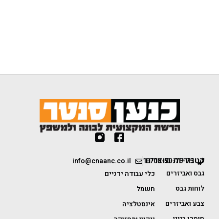
קטגוריות מוצרים
info@cnaanc.co.il
1-700-50-75-75
גבס ואביזרים
כלי עבודה ידניים
לוחות גבס
חשמל
צבע ואביזרים
אינסטלציה
חומרי בניין