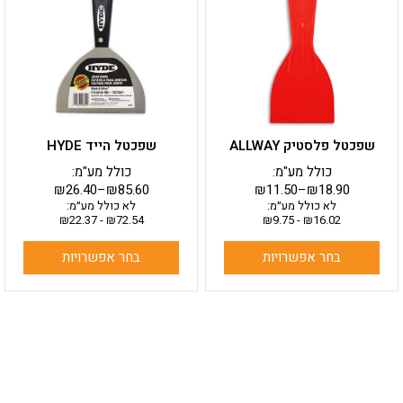
יש
יש
מספר
מספר
סוגים.
סוגים.
ניתן
ניתן
לבחור
לבחור
את
את
האפשרויות
האפשרויות
בעמוד
בעמוד
שפכטל פלסטיק ALLWAY
שפכטל הייד HYDE
המוצר
המוצר
כולל מע"מ:
כולל מע"מ:
₪
26.40
–
₪
85.60
₪
11.50
–
₪
18.90
לא כולל מע״מ:
לא כולל מע״מ:
₪
22.37
-
₪
72.54
₪
9.75
-
₪
16.02
בחר אפשרויות
בחר אפשרויות