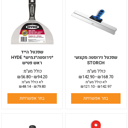
יש
יש
מספר
מספר
סוגים.
סוגים.
ניתן
ניתן
לבחור
לבחור
את
את
האפשרויות
האפשרויות
בעמוד
בעמוד
שפכטל הייד
המוצר
המוצר
שפכטל נירוסטה מקצועי
*נירוסטה*גמיש* HYDE
STORCH
ראש פטיש
כולל מע"מ:
כולל מע"מ:
₪
56.80
–
₪
94.20
₪
142.90
–
₪
168.70
לא כולל מע״מ:
לא כולל מע״מ:
₪
48.14
-
₪
79.83
₪
121.10
-
₪
142.97
בחר אפשרויות
בחר אפשרויות
למוצר
למוצר
זה
זה