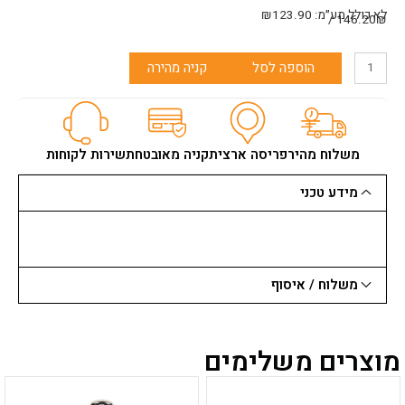
לא כולל מע״מ:
123.90
₪
146.20₪ /
כמות
הוספה לסל
קניה מהירה
של
אורגיניזר
סטנלי
748
מקצועי
משלוח מהיר
פריסה ארצית
קניה מאובטחת
שירות לקוחות
דק
STANLEY
מידע טכני
(25
תאים)
משלוח / איסוף
מוצרים משלימים
למוצר
למוצר
זה
זה