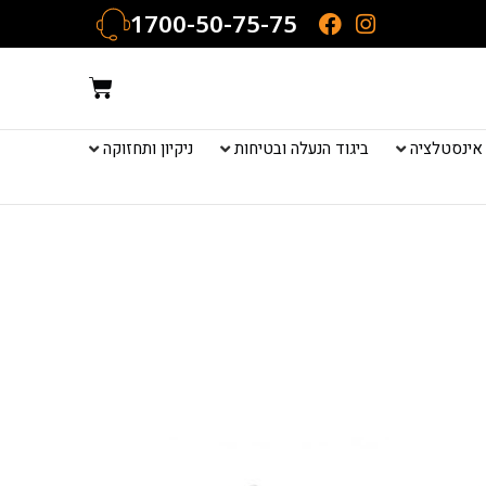
1700-50-75-75
עגלת
קניות
אינסטלציה
ביגוד הנעלה ובטיחות
ניקיון ותחזוקה