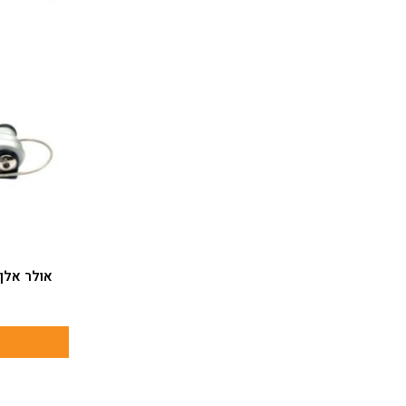
אולר אלן אינצ’י “/32