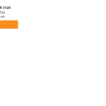
מברג פילי
כולל
לא כ