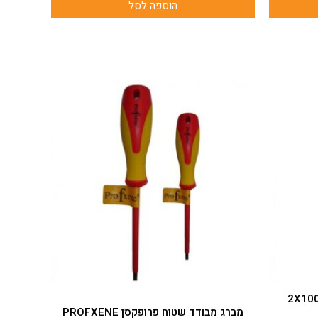
הוספה לסל
למוצר
זה
יש
מספר
סוגים.
ניתן
לבחור
את
האפשרויות
בעמוד
המוצר
רג מבודד פיליפס פרופקסן 2X100
מברג מבודד שטוח פרופקסן PROFXENE