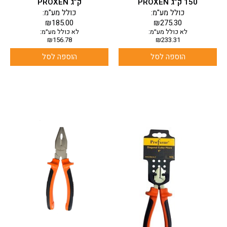
150 ק”ג PROXEN
ק”ג PROXEN
כולל מע"מ:
כולל מע"מ:
₪
185.00
₪
275.30
לא כולל מע״מ:
לא כולל מע״מ:
₪
156.78
₪
233.31
הוספה לסל
הוספה לסל
למוצר
זה
יש
מספר
סוגים.
ניתן
לבחור
את
האפשרויות
בעמוד