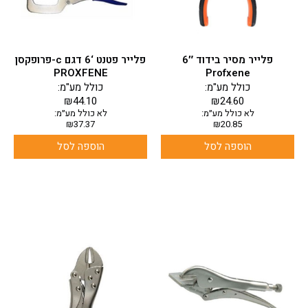
פלייר מסיר בידוד 6″
פלייר פטנט ‘6 דגם c-פרופקסן
PROXFENE
Profxene
כולל מע"מ:
כולל מע"מ:
₪
44.10
₪
24.60
לא כולל מע״מ:
לא כולל מע״מ:
₪
37.37
₪
20.85
הוספה לסל
הוספה לסל
למוצר
זה
יש
מספר
סוגים.