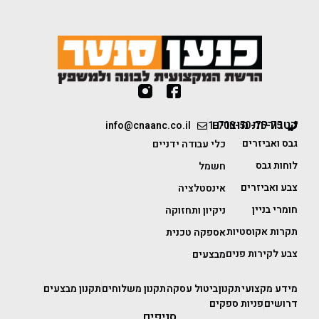
קטגוריות מוצרים
info@cnaanc.co.il
1-700-50-75-75
גבס ואביזרים
כלי עבודה ידניים
לוחות גבס
חשמל
צבע ואביזרים
אינסטלציה
חומרי בניין
ניקיון ותחזוקה
תקרות אקוסטיות
אספקה טכנית
צבע לקירות פנים
מבצעים
מידע מקצועי
תקנון
ביטול עסקה
תקנון משלוחים
תקנון מבצעים
דרושים
פניות ספקים
סניפים