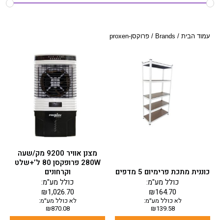
עמוד הבית
/
Brands
/ פרוקסן-proxen
למוצר
זה
יש
מספר
סוגים.
ניתן
לבחור
את
האפשרויות
בעמוד
מצנן אוויר 9200 מק/שעה
המוצר
280W פרופקסן 80 ל’+שלט
כוננית מתכת פרימיום 5 מדפים
וקרחונים
כולל מע"מ:
כולל מע"מ:
₪
1,026.70
₪
164.70
לא כולל מע״מ:
לא כולל מע״מ:
₪
870.08
₪
139.58