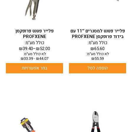
ניתן
לבחור
את
האפשרויות
בעמוד
פלייר פטנט למסגרים 11″ עם
פלייר פטנט פרופקסן
המוצר
בידוד פרופקסן PROFXENE
PROFXENE
כולל מע"מ:
כולל מע"מ:
₪
39.40
–
₪
52.00
₪
65.60
לא כולל מע״מ:
לא כולל מע״מ:
₪
33.39
-
₪
44.07
₪
55.59
הוספה לסל
בחר אפשרויות
למוצר
למוצר
זה
זה
יש
יש
מספר
מספר