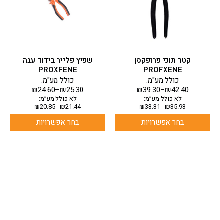
סוגים.
סוגים.
ניתן
ניתן
לבחור
לבחור
את
את
האפשרויות
האפשרויות
בעמוד
בעמוד
קטר תוכי פרופקסן
שפיץ פלייר בידוד עבה
המוצר
המוצר
PROXFENE
PROFXENE
כולל מע"מ:
כולל מע"מ:
₪
24.60
–
₪
25.30
₪
39.30
–
₪
42.40
לא כולל מע״מ:
לא כולל מע״מ:
₪
20.85
-
₪
21.44
₪
33.31
-
₪
35.93
בחר אפשרויות
בחר אפשרויות