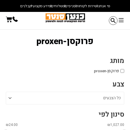
ילוג
מי אנחנו
שירות לקוחות
סניפים
משלוחים
מידע מקצועי
קבלנים
תוכן
עגלת
קניו
פרוקסן-proxen
מותג
פרוקסן-proxen
צבע
סינון לפי
₪
24.00
₪
1,027.00